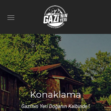
Toggle
navigation
Konaklama
Gazi'nin Yeri Doğanın Kalbinde !